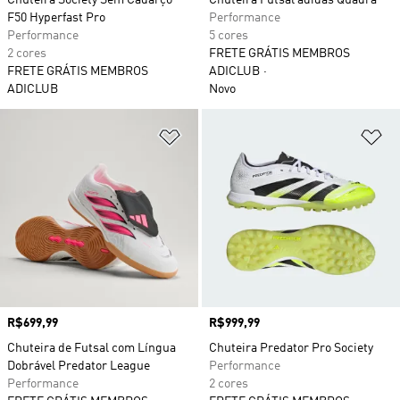
Chuteira Society Sem Cadarço
Chuteira Futsal adidas Quadra
F50 Hyperfast Pro
Performance
Performance
5 cores
2 cores
FRETE GRÁTIS MEMBROS
FRETE GRÁTIS MEMBROS
ADICLUB
ADICLUB
Novo
Adicionar à Lista de Desejos
Ad
Preço
R$699,99
Preço
R$999,99
Chuteira de Futsal com Língua
Chuteira Predator Pro Society
Dobrável Predator League
Performance
Performance
2 cores