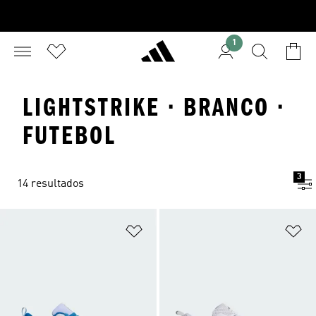
1
LIGHTSTRIKE · BRANCO ·
FUTEBOL
3
14 resultados
Adicionar à Lista de Desejos
Ad