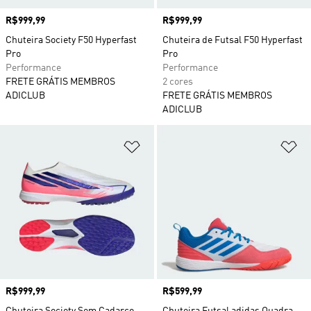
Preço
R$999,99
Preço
R$999,99
Chuteira Society F50 Hyperfast
Chuteira de Futsal F50 Hyperfast
Pro
Pro
Performance
Performance
FRETE GRÁTIS MEMBROS
2 cores
ADICLUB
FRETE GRÁTIS MEMBROS
ADICLUB
Adicionar à Lista de Desejos
Ad
Preço
R$999,99
Preço
R$599,99