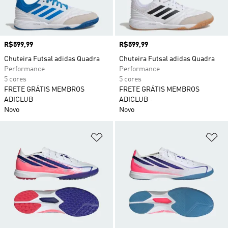
Preço
R$599,99
Preço
R$599,99
Chuteira Futsal adidas Quadra
Chuteira Futsal adidas Quadra
Performance
Performance
5 cores
5 cores
FRETE GRÁTIS MEMBROS
FRETE GRÁTIS MEMBROS
ADICLUB
ADICLUB
Novo
Novo
Adicionar à Lista de Desejos
Ad