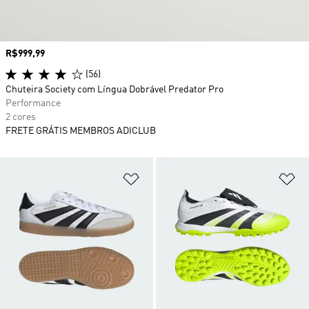
Preço
R$999,99
(56)
Chuteira Society com Língua Dobrável Predator Pro
Performance
2 cores
FRETE GRÁTIS MEMBROS ADICLUB
Adicionar à Lista de Desejos
Ad