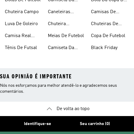
Bolas De Futebol
Camiseta Da
Bola Da Copa Do
Argentina
Mundo
Chuteira Campo
Caneleiras
Camisas De
Futebol
Times
Luva De Goleiro
Chuteira
Chuteiras De
Feminina
Futebol
Camisa Real
Meias De Futebol
Copa De Futebol
Madrid
Tênis De Futsal
Camiseta Da
Black Friday
Alemanha
SUA OPINIÃO É IMPORTANTE
Nós nos esforçamos para melhor atendê-lo e agradecemos seus
comentários.
De volta ao topo
Identifique-se
Seu carrinho (0)