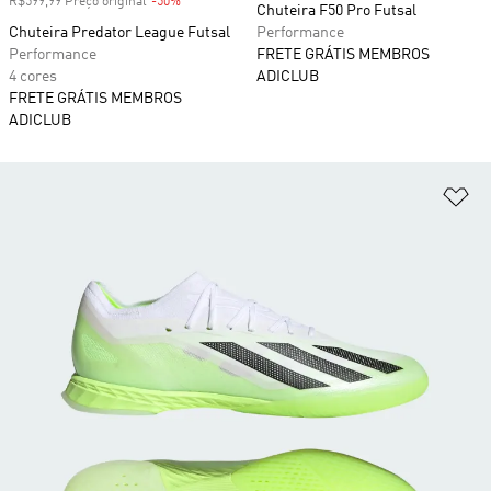
R$599,99 Preço original
-50%
Desconto
Chuteira F50 Pro Futsal
Chuteira Predator League Futsal
Performance
Performance
FRETE GRÁTIS MEMBROS
4 cores
ADICLUB
FRETE GRÁTIS MEMBROS
ADICLUB
Ad