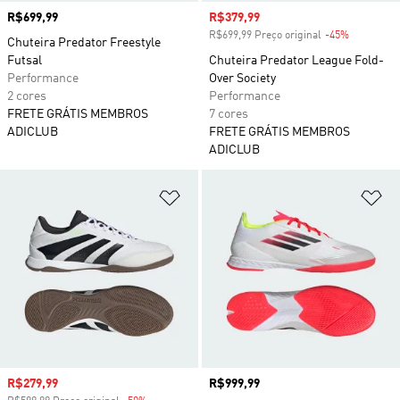
Preço
R$699,99
Preço com desconto
R$379,99
R$699,99 Preço original
-45%
Desconto
Chuteira Predator Freestyle
Futsal
Chuteira Predator League Fold-
Performance
Over Society
2 cores
Performance
FRETE GRÁTIS MEMBROS
7 cores
ADICLUB
FRETE GRÁTIS MEMBROS
ADICLUB
Adicionar à Lista de Desejos
Ad
Preço com desconto
R$279,99
Preço
R$999,99