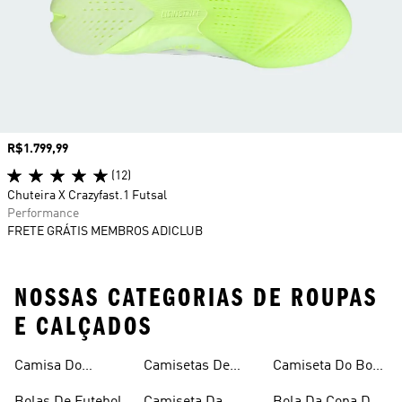
Preço
R$1.799,99
(12)
Chuteira X Crazyfast.1 Futsal
Performance
FRETE GRÁTIS MEMBROS ADICLUB
NOSSAS CATEGORIAS DE ROUPAS
E CALÇADOS
Camisa Do
Camisetas De
Camiseta Do Boca
Flamengo
Futebol
Juniors