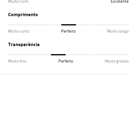
Muito ruim
Excelente
Comprimento
Muito curto
Perfeito
Muito longo
Transparência
Muito fino
Perfeito
Muito grosso