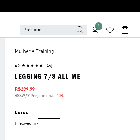
1
Mulher • Training
4.5
(46)
LEGGING 7/8 ALL ME
Preço com desconto
R$299,99
R$349,99 Preço original
-10%
Desconto
Cores
Preloved Ink