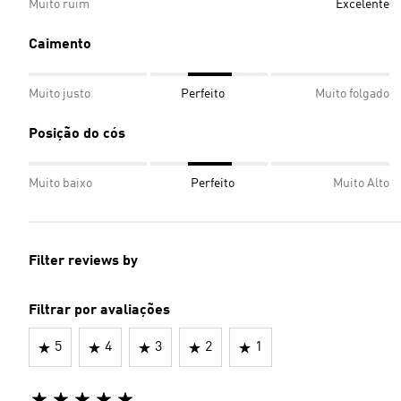
Muito ruim
Excelente
Caimento
Muito justo
Perfeito
Muito folgado
Posição do cós
Muito baixo
Perfeito
Muito Alto
Filter reviews by
Filtrar por avaliações
5
4
3
2
1