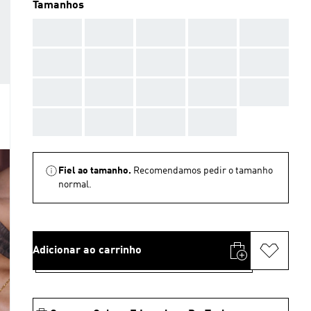
Tamanhos
AAA
AAA
AAA
AAA
AAA
AAA
AAA
AAA
AAA
AAA
AAA
AAA
AAA
AAA
AAA
AAA
AAA
AAA
AAA
Fiel ao tamanho.
Recomendamos pedir o tamanho
normal.
Adicionar ao carrinho