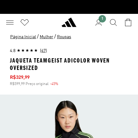
1
/
/
Página Inicial
Mulher
Roupas
4.8
(47)
JAQUETA TEAMGEIST ADICOLOR WOVEN
OVERSIZED
Preço com desconto
R$329,99
R$599,99 Preço original
-45%
Desconto