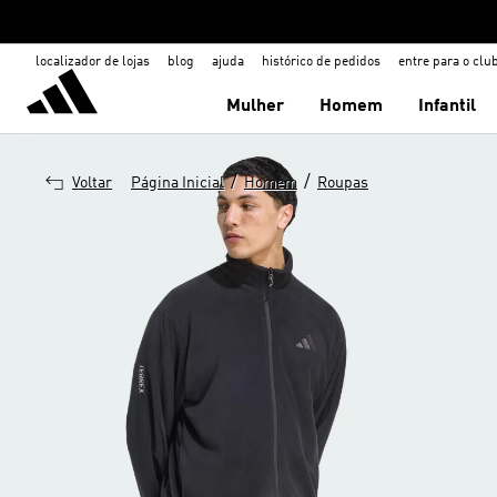
localizador de lojas
blog
ajuda
histórico de pedidos
entre para o clu
Mulher
Homem
Infantil
/
/
Voltar
Página Inicial
Homem
Roupas