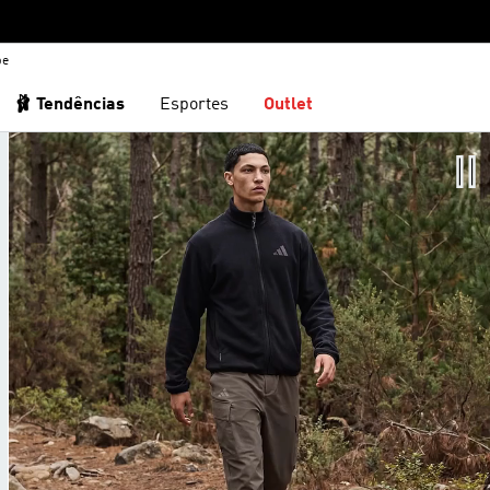
be
🩰 Tendências
Esportes
Outlet