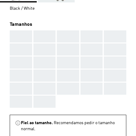
Black / White
Tamanhos
AAA
AAA
AAA
AAA
AAA
AAA
AAA
AAA
AAA
AAA
AAA
AAA
AAA
AAA
AAA
AAA
AAA
AAA
AAA
AAA
AAA
AAA
AAA
AAA
AAA
AAA
AAA
Fiel ao tamanho.
Recomendamos pedir o tamanho
normal.