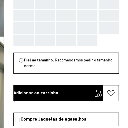
AAA
AAA
AAA
AAA
AAA
AAA
AAA
AAA
AAA
AAA
AAA
AAA
AAA
AAA
AAA
AAA
AAA
AAA
AAA
Fiel ao tamanho.
Recomendamos pedir o tamanho
normal.
Adicionar ao carrinho
Compre Jaquetas de agasalhos