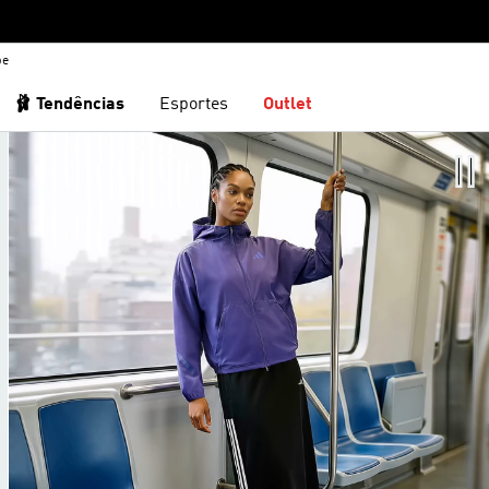
be
🩰 Tendências
Esportes
Outlet