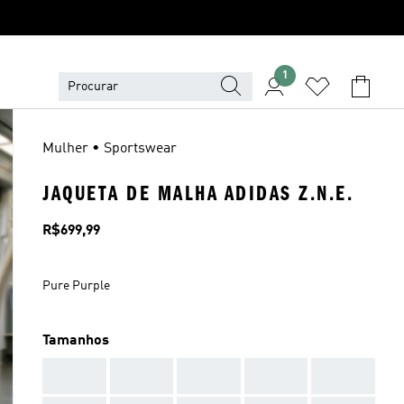
1
Mulher • Sportswear
JAQUETA DE MALHA ADIDAS Z.N.E.
Preço
R$699,99
Pure Purple
Tamanhos
AAA
AAA
AAA
AAA
AAA