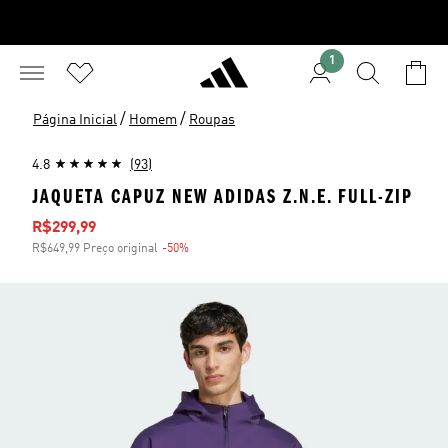
1
/
/
Página Inicial
Homem
Roupas
4.8
(93)
JAQUETA CAPUZ NEW ADIDAS Z.N.E. FULL-ZIP
Preço com desconto
R$299,99
R$649,99 Preço original
-50%
Desconto