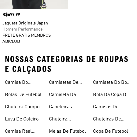
Preço
R$699,99
Jaqueta Originals Japan
Homem Performance
FRETE GRÁTIS MEMBROS
ADICLUB
NOSSAS CATEGORIAS DE ROUPAS
E CALÇADOS
Camisa Do
Camisetas De
Camiseta Do Boca
Flamengo
Futebol
Juniors
Bolas De Futebol
Camiseta Da
Bola Da Copa Do
Argentina
Mundo
Chuteira Campo
Caneleiras
Camisas De
Futebol
Times
Luva De Goleiro
Chuteira
Chuteiras De
Feminina
Futebol
Camisa Real
Meias De Futebol
Copa De Futebol