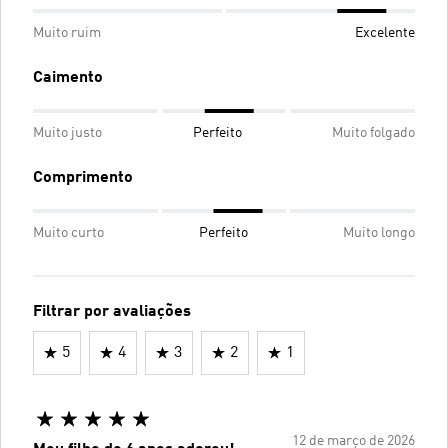
Muito ruim
Excelente
Caimento
Muito justo
Perfeito
Muito folgado
Comprimento
Muito curto
Perfeito
Muito longo
Filtrar por avaliações
5
4
3
2
1
12 de março de 2026