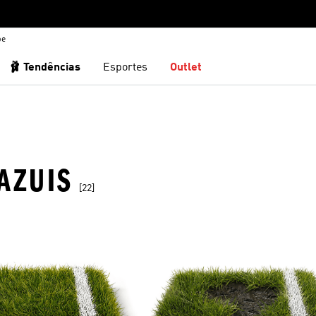
be
🩰 Tendências
Esportes
Outlet
AZUIS
[22]