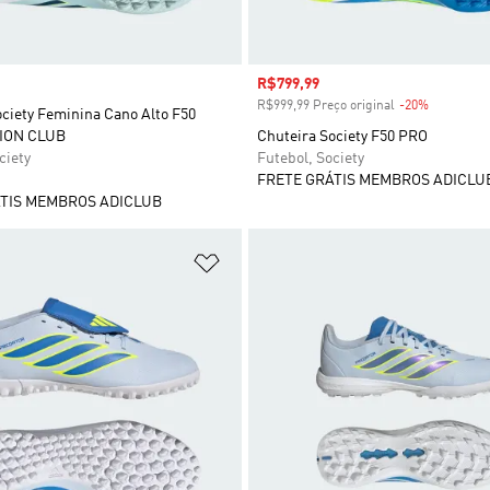
Preço com desconto
R$799,99
R$999,99 Preço original
-20%
Desconto
ciety Feminina Cano Alto F50
ION CLUB
Chuteira Society F50 PRO
ciety
Futebol, Society
FRETE GRÁTIS MEMBROS ADICLU
TIS MEMBROS ADICLUB
sta de Desejos
Adicionar à Lista de Desejos