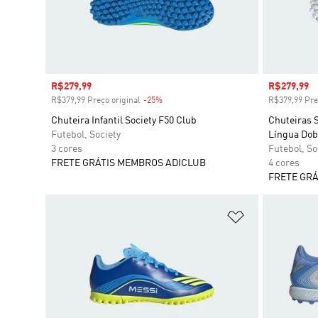
Preço com desconto
R$279,99
Preço com
R$279,99
R$379,99 Preço original
-25%
Desconto
R$379,99 Pre
Chuteira Infantil Society F50 Club
Chuteiras S
Futebol, Society
Língua Dob
3 cores
Futebol, So
FRETE GRÁTIS MEMBROS ADICLUB
4 cores
FRETE GRÁ
Adicionar à Li