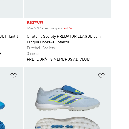
Preço com desconto
R$379,99
R$499,99 Preço original
-20%
Desconto
E Infantil
Chuteira Society PREDATOR LEAGUE com
Língua Dobrável Infantil
Futebol, Society
B
3 cores
FRETE GRÁTIS MEMBROS ADICLUB
Adicionar à Lista de Desejos
Adicionar à