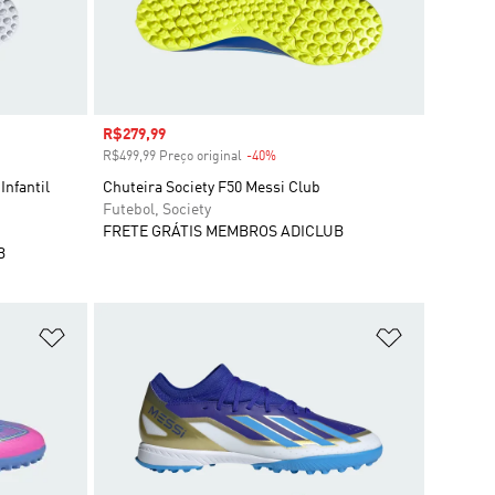
Preço com desconto
R$279,99
R$499,99 Preço original
-40%
Desconto
nfantil
Chuteira Society F50 Messi Club
Futebol, Society
FRETE GRÁTIS MEMBROS ADICLUB
B
Adicionar à Lista de Desejos
Adicionar à