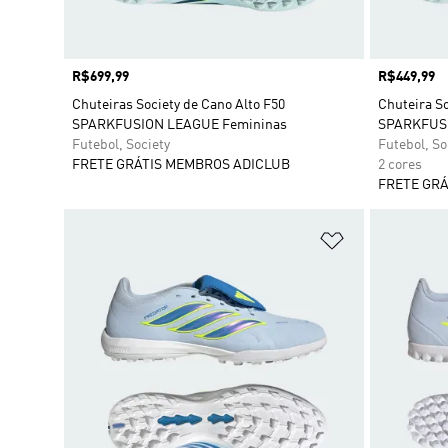
Preço
R$699,99
Preço
R$449,99
Chuteiras Society de Cano Alto F50
Chuteira So
SPARKFUSION LEAGUE Femininas
SPARKFUS
Futebol, Society
Futebol, So
FRETE GRÁTIS MEMBROS ADICLUB
2 cores
FRETE GRÁ
Adicionar à Li