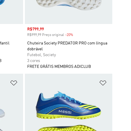
Preço com desconto
R$799,99
R$999,99 Preço original
-20%
Desconto
antil
Chuteira Society PREDATOR PRO com língua
dobrável
Futebol, Society
B
3 cores
FRETE GRÁTIS MEMBROS ADICLUB
Adicionar à Lista de Desejos
Adicionar à