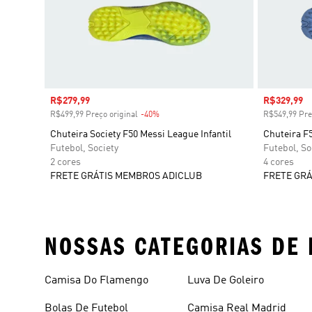
Preço com desconto
R$279,99
Preço com
R$329,99
R$499,99 Preço original
-40%
Desconto
R$549,99 Pre
Chuteira Society F50 Messi League Infantil
Chuteira F5
Futebol, Society
Futebol, So
2 cores
4 cores
FRETE GRÁTIS MEMBROS ADICLUB
FRETE GRÁ
NOSSAS CATEGORIAS DE 
Camisa Do Flamengo
Luva De Goleiro
Bolas De Futebol
Camisa Real Madrid