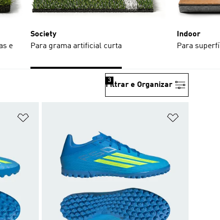
Society
Indoor
as e
Para grama artificial curta
Para superfí
3
Filtrar e Organizar
Adicionar à Lista de Desejos
Adicionar à