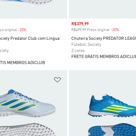
 desconto
Preço com desconto
R$379,99
ço original
-20%
Desconto
R$499,99 Preço original
-20%
Desconto
ociety Predator Club com Língua
Chuteira Society PREDATOR LEAGU
Futebol, Society
ciety
2 cores
FRETE GRÁTIS MEMBROS ADICLU
TIS MEMBROS ADICLUB
sta de Desejos
Adicionar à Lista de Desejos