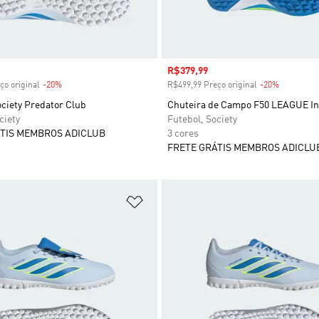
 desconto
Preço com desconto
R$379,99
ço original
-20%
Desconto
R$499,99 Preço original
-20%
Desconto
ciety Predator Club
Chuteira de Campo F50 LEAGUE Inf
ciety
Futebol, Society
TIS MEMBROS ADICLUB
3 cores
FRETE GRÁTIS MEMBROS ADICLU
sta de Desejos
Adicionar à Lista de Desejos