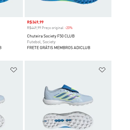
Preço com desconto
R$349,99
R$449,99 Preço original
-20%
Desconto
Chuteira Society F50 CLUB
Futebol, Society
B
FRETE GRÁTIS MEMBROS ADICLUB
Adicionar à Lista de Desejos
Adicionar à