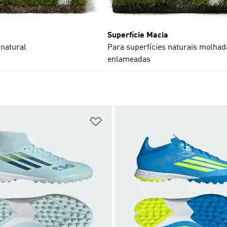
Superfície Macia
natural
Para superfícies naturais molhad
enlameadas
sta de Desejos
Adicionar à Lista de Desejos