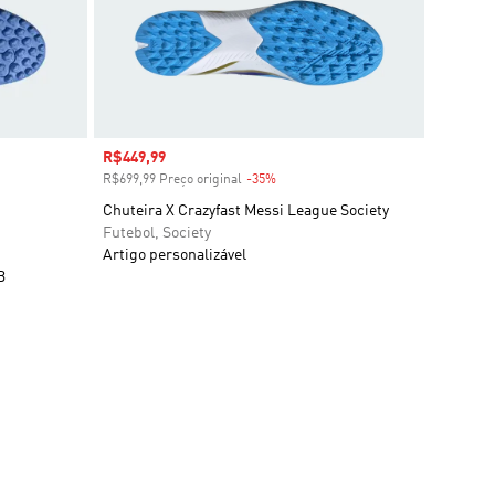
Preço com desconto
R$449,99
R$699,99 Preço original
-35%
Desconto
Chuteira X Crazyfast Messi League Society
Futebol, Society
Artigo personalizável
B