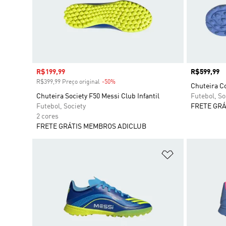
Preço com desconto
R$199,99
Preço
R$599,99
R$399,99 Preço original
-50%
Desconto
Chuteira C
Chuteira Society F50 Messi Club Infantil
Futebol, So
Futebol, Society
FRETE GRÁ
2 cores
FRETE GRÁTIS MEMBROS ADICLUB
Adicionar à Li