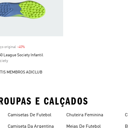
 desconto
ço original
-40%
Desconto
0 League Society Infantil
ciety
TIS MEMBROS ADICLUB
ROUPAS E CALÇADOS
Camisetas De Futebol
Chuteira Feminina
C
Camiseta Da Argentina
Meias De Futebol
B