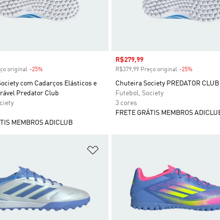
 desconto
Preço com desconto
R$279,99
ço original
-25%
Desconto
R$379,99 Preço original
-25%
Desconto
ociety com Cadarços Elásticos e
Chuteira Society PREDATOR CLUB I
rável Predator Club
Futebol, Society
ciety
3 cores
FRETE GRÁTIS MEMBROS ADICLU
TIS MEMBROS ADICLUB
sta de Desejos
Adicionar à Lista de Desejos