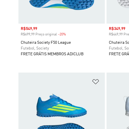
Preço com desconto
R$549,99
Preço com
R$349,99
R$699,99 Preço original
-20%
Desconto
R$449,99 Pre
Chuteira Society F50 League
Chuteira So
Futebol, Society
Futebol, So
FRETE GRÁTIS MEMBROS ADICLUB
FRETE GRÁ
Adicionar à Li