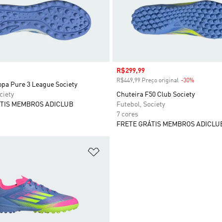
Preço com desconto
R$299,99
R$449,99 Preço original
-30%
Desconto
opa Pure 3 League Society
ciety
Chuteira F50 Club Society
TIS MEMBROS ADICLUB
Futebol, Society
7 cores
FRETE GRÁTIS MEMBROS ADICLU
sta de Desejos
Adicionar à Lista de Desejos