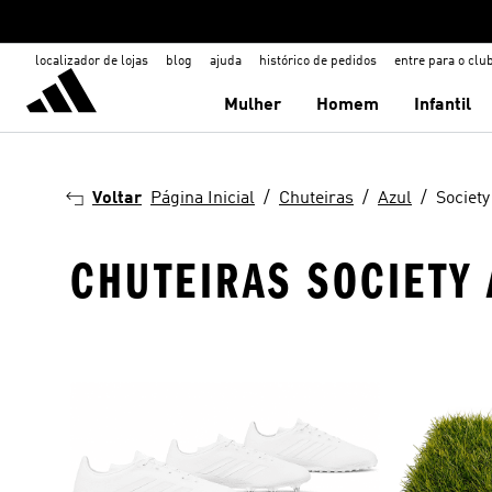
localizador de lojas
blog
ajuda
histórico de pedidos
entre para o clu
Mulher
Homem
Infantil
Voltar
Página Inicial
Chuteiras
Azul
Society
CHUTEIRAS SOCIETY 