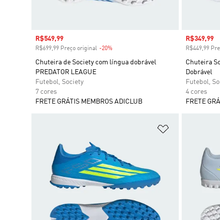
Preço com desconto
R$549,99
Preço com
R$349,99
R$699,99 Preço original
-20%
Desconto
R$449,99 Pre
Chuteira de Society com língua dobrável
Chuteira S
PREDATOR LEAGUE
Dobrável
Futebol, Society
Futebol, So
7 cores
4 cores
FRETE GRÁTIS MEMBROS ADICLUB
FRETE GRÁ
Adicionar à Li