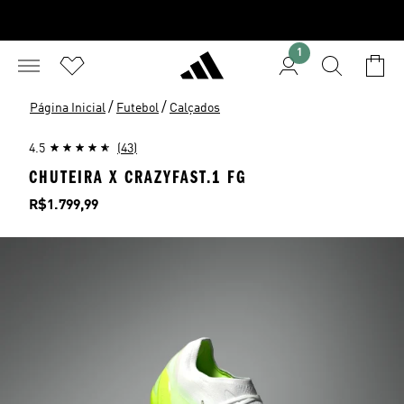
1
/
/
Página Inicial
Futebol
Calçados
4.5
(43)
CHUTEIRA X CRAZYFAST.1 FG
Preço
R$1.799,99