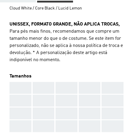
Cloud White / Core Black / Lucid Lemon
UNISSEX, FORMATO GRANDE, NÃO APLICA TROCAS,
Para pés mais finos, recomendamos que compre um
tamanho menor do que o de costume. Se este item for
personalizado, não se aplica à nossa política de troca e
devolução. * A personalização deste artigo está
indiponível no momento.
Tamanhos
AAA
AAA
AAA
AAA
AAA
AAA
AAA
AAA
AAA
AAA
AAA
AAA
AAA
AAA
AAA
AAA
AAA
AAA
AAA
AAA