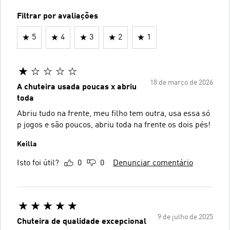
Filtrar por avaliações
5
4
3
2
1
18 de março de 2026
A chuteira usada poucas x abriu
toda
Abriu tudo na frente, meu filho tem outra, usa essa só
p jogos e são poucos, abriu toda na frente os dois pés!
Keilla
Isto foi útil?
0
0
Denunciar comentário
9 de julho de 2025
Chuteira de qualidade excepcional