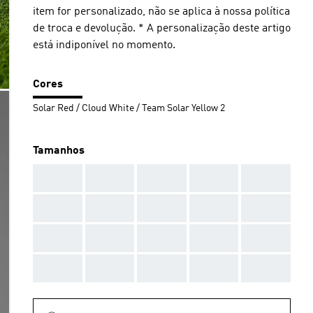
item for personalizado, não se aplica à nossa política
de troca e devolução. * A personalização deste artigo
está indiponível no momento.
Cores
Solar Red / Cloud White / Team Solar Yellow 2
Tamanhos
AAA
AAA
AAA
AAA
AAA
AAA
AAA
AAA
AAA
AAA
AAA
AAA
AAA
AAA
AAA
AAA
AAA
AAA
AAA
AAA