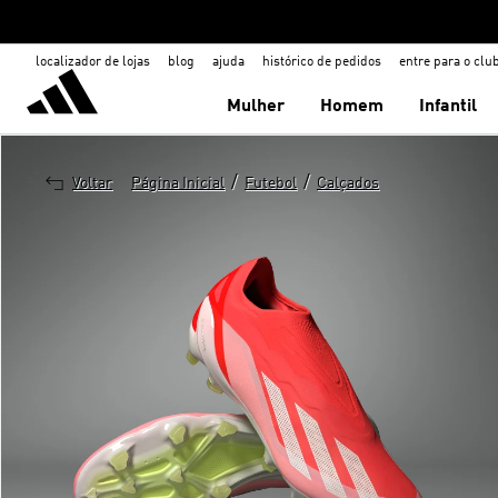
localizador de lojas
blog
ajuda
histórico de pedidos
entre para o clu
Mulher
Homem
Infantil
/
/
Voltar
Página Inicial
Futebol
Calçados