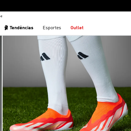
be
🩰 Tendências
Esportes
Outlet