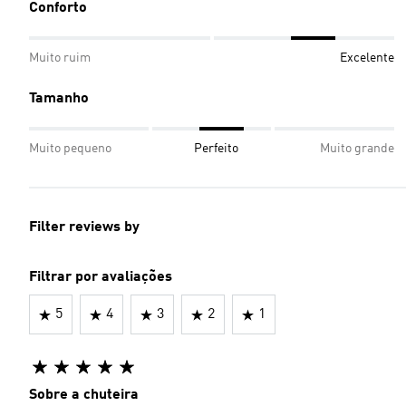
Conforto
Muito ruim
Excelente
Tamanho
Muito pequeno
Perfeito
Muito grande
Filter reviews by
Filtrar por avaliações
5
4
3
2
1
Sobre a chuteira