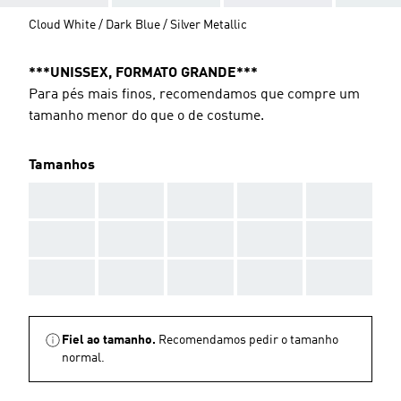
Cloud White / Dark Blue / Silver Metallic
***UNISSEX, FORMATO GRANDE***
Para pés mais finos, recomendamos que compre um
tamanho menor do que o de costume.
Tamanhos
AAA
AAA
AAA
AAA
AAA
AAA
AAA
AAA
AAA
AAA
AAA
AAA
AAA
AAA
AAA
Fiel ao tamanho.
Recomendamos pedir o tamanho
normal.