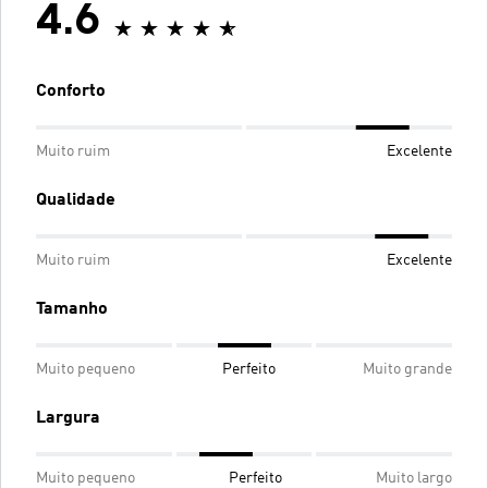
4.6
Conforto
Muito ruim
Excelente
Qualidade
Muito ruim
Excelente
Tamanho
Muito pequeno
Perfeito
Muito grande
Largura
Muito pequeno
Perfeito
Muito largo