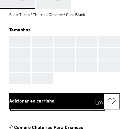
Solar Turbo / Thermal Chrome / Core Black
Tamanhos
AAA
AAA
AAA
AAA
AAA
AAA
AAA
AAA
AAA
AAA
AAA
AAA
AAA
AAA
AAA
AAA
AAA
Adicionar ao carrinho
Compre Chuteiras Para Crianças