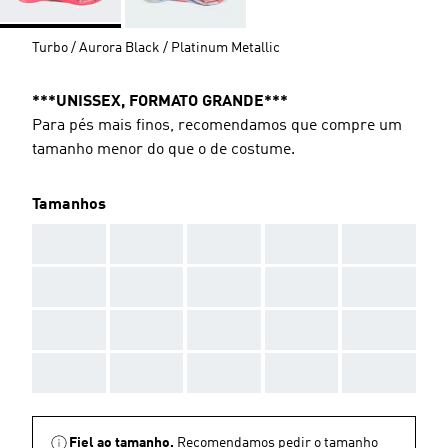
Turbo / Aurora Black / Platinum Metallic
***UNISSEX, FORMATO GRANDE***
Para pés mais finos, recomendamos que compre um
tamanho menor do que o de costume.
Tamanhos
AAA
AAA
AAA
AAA
AAA
AAA
AAA
AAA
AAA
AAA
AAA
AAA
AAA
AAA
AAA
AAA
AAA
AAA
AAA
AAA
Fiel ao tamanho.
Recomendamos pedir o tamanho