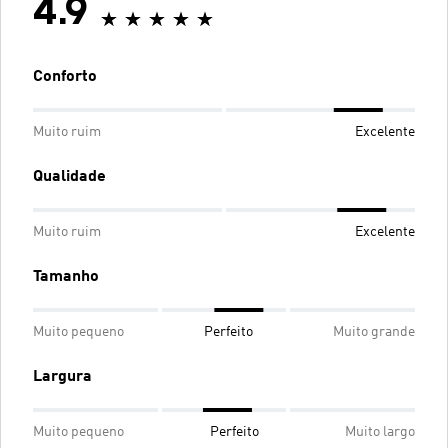
4.9
Conforto
Muito ruim
Excelente
Qualidade
Muito ruim
Excelente
Tamanho
Muito pequeno
Perfeito
Muito grande
Largura
Muito pequeno
Perfeito
Muito largo