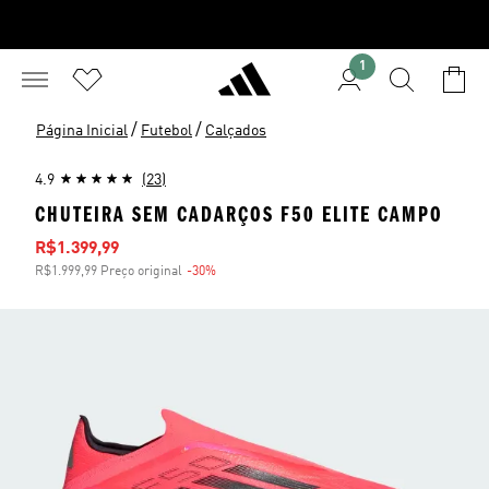
1
/
/
Página Inicial
Futebol
Calçados
4.9
(23)
CHUTEIRA SEM CADARÇOS F50 ELITE CAMPO
Preço com desconto
R$1.399,99
R$1.999,99 Preço original
-30%
Desconto