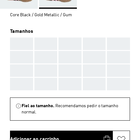
Core Black / Gold Metallic / Gum
Tamanhos
AAA
AAA
AAA
AAA
AAA
AAA
AAA
AAA
AAA
AAA
AAA
AAA
AAA
AAA
AAA
AAA
AAA
AAA
AAA
AAA
Fiel ao tamanho.
Recomendamos pedir o tamanho
normal.
Adicionar ao carrinho