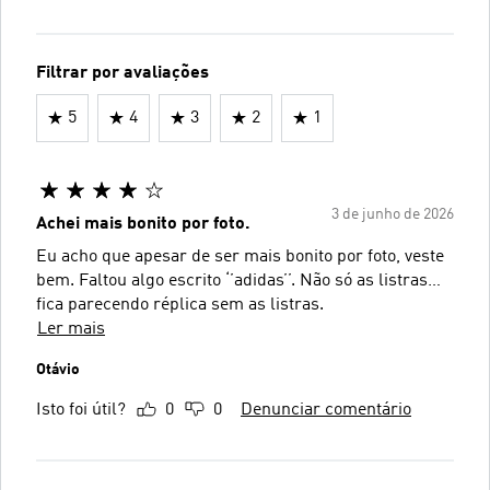
Filtrar por avaliações
5
4
3
2
1
3 de junho de 2026
Achei mais bonito por foto.
Eu acho que apesar de ser mais bonito por foto, veste
bem. Faltou algo escrito ‘’adidas’’. Não só as listras…
fica parecendo réplica sem as listras.
Ler mais
Otávio
Isto foi útil?
0
0
Denunciar comentário