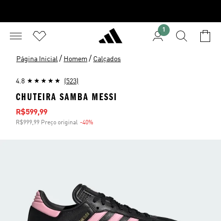
1
/
/
Página Inicial
Homem
Calçados
4.8
(523)
CHUTEIRA SAMBA MESSI
Preço com desconto
R$599,99
R$999,99 Preço original
-40%
Desconto