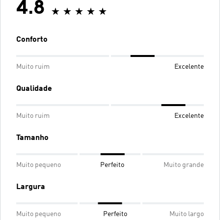
4.8
Conforto
Muito ruim
Excelente
Qualidade
Muito ruim
Excelente
Tamanho
Muito pequeno
Perfeito
Muito grande
Largura
Muito pequeno
Perfeito
Muito largo