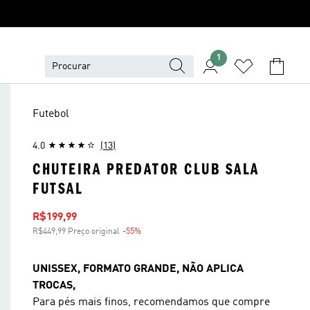
1
Futebol
4.0
(13)
CHUTEIRA PREDATOR CLUB SALA
FUTSAL
Preço com desconto
R$199,99
R$449,99 Preço original
-55%
Desconto
UNISSEX, FORMATO GRANDE, NÃO APLICA
TROCAS,
Para pés mais finos, recomendamos que compre