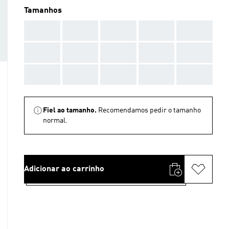
Tamanhos
AAA
AAA
AAA
AAA
AAA
AAA
AAA
AAA
AAA
AAA
AAA
AAA
AAA
AAA
AAA
Fiel ao tamanho.
Recomendamos pedir o tamanho
normal.
Adicionar ao carrinho