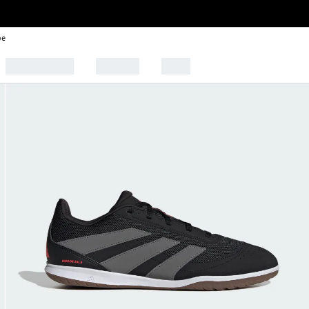
be
🩰 Tendências
Esportes
Outlet