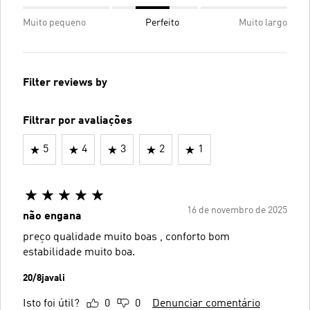
Muito pequeno
Perfeito
Muito largo
Filter reviews by
Filtrar por avaliações
5
4
3
2
1
16 de novembro de 2025
não engana
preço qualidade muito boas , conforto bom
estabilidade muito boa.
20/8javali
Isto foi útil?
0
0
Denunciar comentário