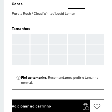
Cores
Purple Rush / Cloud White / Lucid Lemon
Tamanhos
AAA
AAA
AAA
AAA
AAA
AAA
AAA
AAA
AAA
AAA
AAA
AAA
AAA
AAA
AAA
Fiel ao tamanho.
Recomendamos pedir o tamanho
normal.
Adicionar ao carrinho