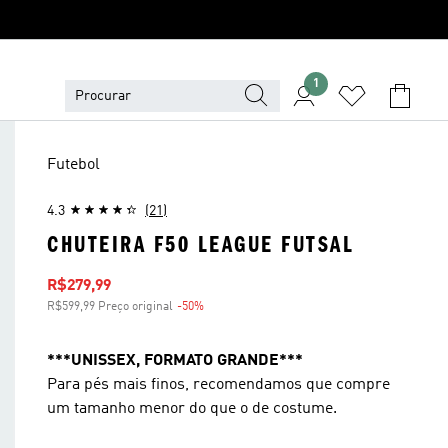
1
Futebol
4.3
(21)
CHUTEIRA F50 LEAGUE FUTSAL
Preço com desconto
R$279,99
R$599,99 Preço original
-50%
Desconto
***UNISSEX, FORMATO GRANDE***
Para pés mais finos, recomendamos que compre
um tamanho menor do que o de costume.