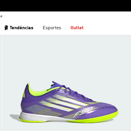
be
🩰 Tendências
Esportes
Outlet