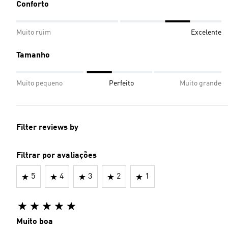
Conforto
Muito ruim
Excelente
Tamanho
Muito pequeno
Perfeito
Muito grande
Filter reviews by
Filtrar por avaliações
5
4
3
2
1
Muito boa