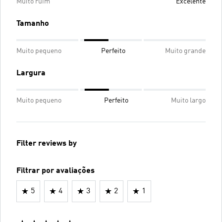
Muito ruim
Excelente
Tamanho
Muito pequeno
Perfeito
Muito grande
Largura
Muito pequeno
Perfeito
Muito largo
Filter reviews by
Filtrar por avaliações
5
4
3
2
1