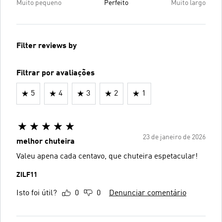
Muito pequeno
Perfeito
Muito largo
Filter reviews by
Filtrar por avaliações
5
4
3
2
1
23 de janeiro de 2026
melhor chuteira
Valeu apena cada centavo, que chuteira espetacular!
ZILF11
Isto foi útil?
0
0
Denunciar comentário