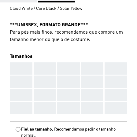
Cloud White / Core Black / Solar Yellow
***UNISSEX, FORMATO GRANDE***
Para pés mais finos, recomendamos que compre um
tamanho menor do que o de costume.
Tamanhos
AAA
AAA
AAA
AAA
AAA
AAA
AAA
AAA
AAA
AAA
AAA
AAA
AAA
AAA
AAA
AAA
AAA
AAA
AAA
AAA
Fiel ao tamanho.
Recomendamos pedir o tamanho
normal.