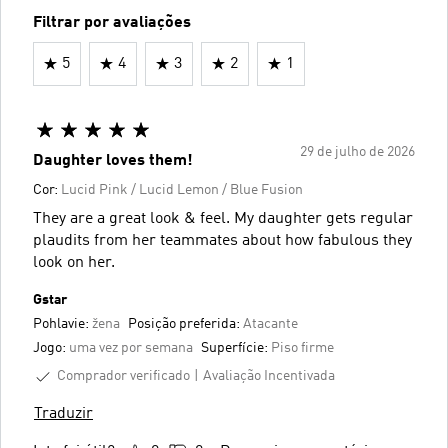
Filtrar por avaliações
5
4
3
2
1
29 de julho de 2026
Daughter loves them!
Cor:
Lucid Pink / Lucid Lemon / Blue Fusion
They are a great look & feel. My daughter gets regular
plaudits from her teammates about how fabulous they
look on her.
Gstar
Pohlavie:
žena
Posição preferida:
Atacante
Jogo:
uma vez por semana
Superfície:
Piso firme
Comprador verificado
Avaliação Incentivada
Traduzir