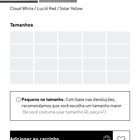
Cloud White / Lucid Red / Solar Yellow
Tamanhos
AAA
AAA
AAA
AAA
AAA
AAA
AAA
AAA
AAA
AAA
AAA
AAA
AAA
AAA
AAA
AAA
AAA
AAA
AAA
AAA
Pequeno no tamanho.
Com base nas devoluções,
recomendamos que você escolha um tamanho maior.
(Se você costuma usar tamanho 40, peça 41)
Adicionar ao carrinho