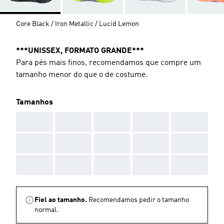
Core Black / Iron Metallic / Lucid Lemon
***UNISSEX, FORMATO GRANDE***
Para pés mais finos, recomendamos que compre um
tamanho menor do que o de costume.
Tamanhos
AAA
AAA
AAA
AAA
AAA
AAA
AAA
AAA
AAA
AAA
AAA
AAA
AAA
AAA
AAA
Fiel ao tamanho.
Recomendamos pedir o tamanho
normal.