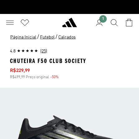
1
/
/
Página Inicial
Futebol
Calçados
4.8
(25)
CHUTEIRA F50 CLUB SOCIETY
Preço com desconto
R$229,99
R$499,99 Preço original
-50%
Desconto