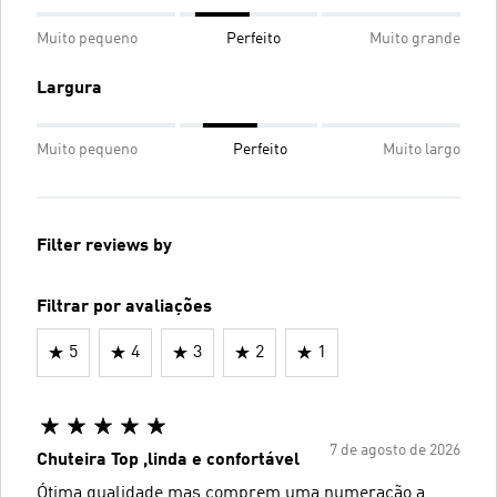
Muito pequeno
Perfeito
Muito grande
Largura
Muito pequeno
Perfeito
Muito largo
Filter reviews by
Filtrar por avaliações
5
4
3
2
1
7 de agosto de 2026
Chuteira Top ,linda e confortável
Ótima qualidade mas comprem uma numeração a