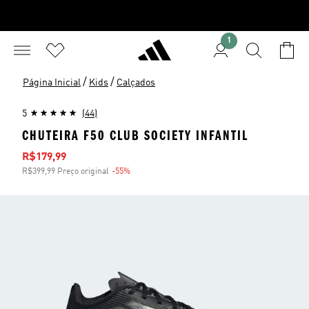
1
/
/
Página Inicial
Kids
Calçados
5
(44)
CHUTEIRA F50 CLUB SOCIETY INFANTIL
Preço com desconto
R$179,99
R$399,99 Preço original
-55%
Desconto