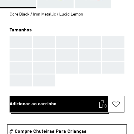
Core Black / Iron Metallic / Lucid Lemon
Tamanhos
AAA
AAA
AAA
AAA
AAA
AAA
AAA
AAA
AAA
AAA
AAA
AAA
AAA
AAA
AAA
AAA
AAA
Adicionar ao carrinho
Compre Chuteiras Para Crianças