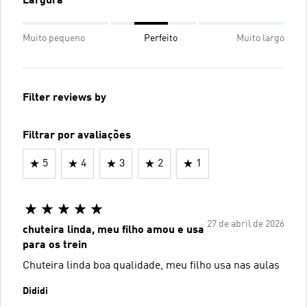
Largura
Muito pequeno
Perfeito
Muito largo
Filter reviews by
Filtrar por avaliações
5
4
3
2
1
27 de abril de 2026
chuteira linda, meu filho amou e usa
para os trein
Chuteira linda boa qualidade, meu filho usa nas aulas
Dididi