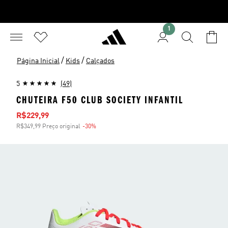
1
/
/
Página Inicial
Kids
Calçados
5
(49)
CHUTEIRA F50 CLUB SOCIETY INFANTIL
Preço com desconto
R$229,99
R$349,99 Preço original
-30%
Desconto