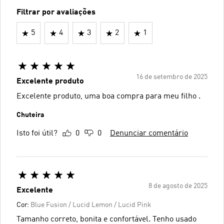
Filtrar por avaliações
5
4
3
2
1
16 de setembro de 2025
Excelente produto
Excelente produto, uma boa compra para meu filho .
Chuteira
Isto foi útil?
0
0
Denunciar comentário
8 de agosto de 2025
Excelente
Cor:
Blue Fusion / Lucid Lemon / Lucid Pink
Tamanho correto, bonita e confortável. Tenho usado