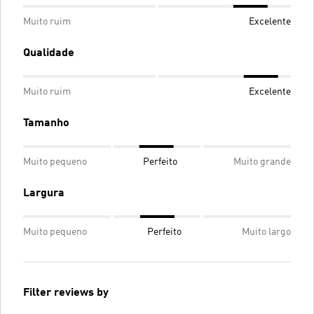
Muito ruim
Excelente
Qualidade
Muito ruim
Excelente
Tamanho
Muito pequeno
Perfeito
Muito grande
Largura
Muito pequeno
Perfeito
Muito largo
Filter reviews by