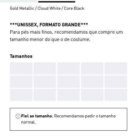
Gold Metallic / Cloud White / Core Black
***UNISSEX, FORMATO GRANDE***
Para pés mais finos, recomendamos que compre um
tamanho menor do que o de costume.
Tamanhos
AAA
AAA
AAA
AAA
AAA
AAA
AAA
AAA
AAA
AAA
AAA
AAA
AAA
AAA
AAA
Fiel ao tamanho.
Recomendamos pedir o tamanho
normal.