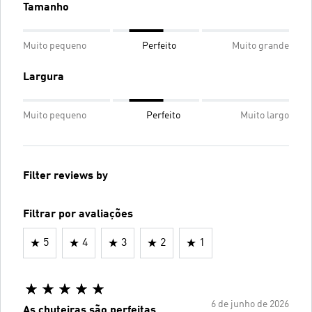
Tamanho
Muito pequeno
Perfeito
Muito grande
Largura
Muito pequeno
Perfeito
Muito largo
Filter reviews by
Filtrar por avaliações
5
4
3
2
1
6 de junho de 2026
As chuteiras são perfeitas.