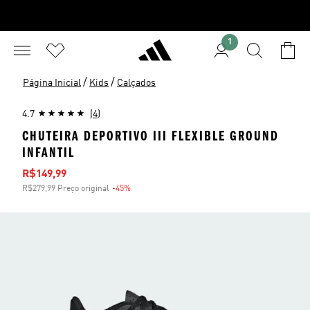
1
/
/
Página Inicial
Kids
Calçados
4.7
(4)
CHUTEIRA DEPORTIVO III FLEXIBLE GROUND
INFANTIL
Preço com desconto
R$149,99
R$279,99 Preço original
-45%
Desconto