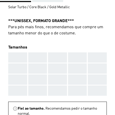
Solar Turbo / Core Black / Gold Metallic
***UNISSEX, FORMATO GRANDE***
Para pés mais finos, recomendamos que compre um
tamanho menor do que o de costume.
Tamanhos
AAA
AAA
AAA
AAA
AAA
AAA
AAA
AAA
AAA
AAA
AAA
AAA
AAA
AAA
AAA
AAA
AAA
AAA
AAA
AAA
Fiel ao tamanho.
Recomendamos pedir o tamanho
normal.