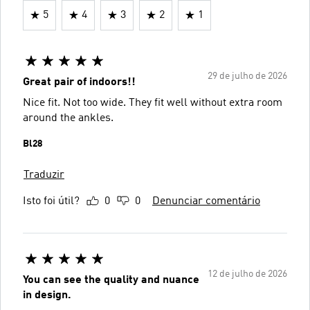
5
4
3
2
1
29 de julho de 2026
Great pair of indoors!!
Nice fit. Not too wide. They fit well without extra room
around the ankles.
Bl28
Traduzir
Isto foi útil?
0
0
Denunciar comentário
12 de julho de 2026
You can see the quality and nuance
in design.