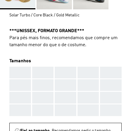
Solar Turbo / Core Black / Gold Metallic
***UNISSEX, FORMATO GRANDE***
Para pés mais finos, recomendamos que compre um
tamanho menor do que o de costume.
Tamanhos
AAA
AAA
AAA
AAA
AAA
AAA
AAA
AAA
AAA
AAA
AAA
AAA
AAA
AAA
AAA
AAA
AAA
AAA
AAA
AAA
Fiel ao tamanho.
Recomendamos pedir o tamanho