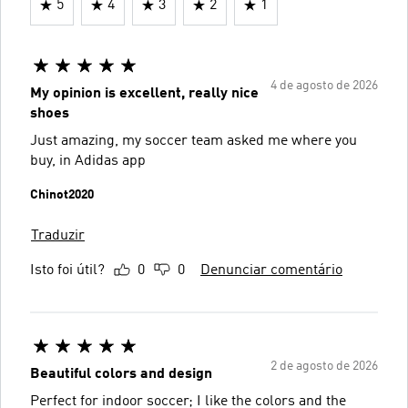
5
4
3
2
1
4 de agosto de 2026
My opinion is excellent, really nice
shoes
Just amazing, my soccer team asked me where you
buy, in Adidas app
Chinot2020
Traduzir
Isto foi útil?
0
0
Denunciar comentário
2 de agosto de 2026
Beautiful colors and design
Perfect for indoor soccer; I like the colors and the