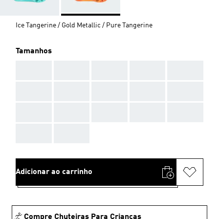
Ice Tangerine / Gold Metallic / Pure Tangerine
Tamanhos
AAA
AAA
AAA
AAA
AAA
AAA
AAA
AAA
AAA
AAA
AAA
AAA
AAA
AAA
AAA
AAA
AAA
Adicionar ao carrinho
Compre Chuteiras Para Crianças