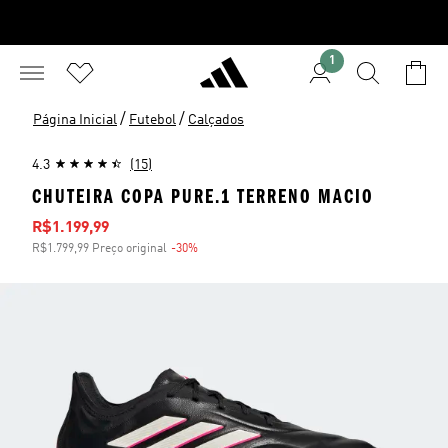
1
/
/
Página Inicial
Futebol
Calçados
4.3
(15)
CHUTEIRA COPA PURE.1 TERRENO MACIO
Preço com desconto
R$1.199,99
R$1.799,99 Preço original
-30%
Desconto