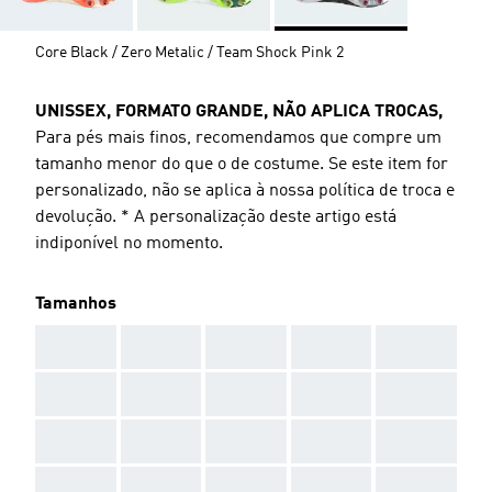
Core Black / Zero Metalic / Team Shock Pink 2
UNISSEX, FORMATO GRANDE, NÃO APLICA TROCAS,
Para pés mais finos, recomendamos que compre um
tamanho menor do que o de costume. Se este item for
personalizado, não se aplica à nossa política de troca e
devolução. * A personalização deste artigo está
indiponível no momento.
Tamanhos
AAA
AAA
AAA
AAA
AAA
AAA
AAA
AAA
AAA
AAA
AAA
AAA
AAA
AAA
AAA
AAA
AAA
AAA
AAA
AAA