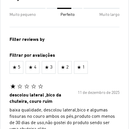
Muito pequeno
Perfeito
Muito largo
Filter reviews by
Filtrar por avaliações
5
4
3
2
1
11 de dezembro de 2025
descolou lateral ,bico da
chuteira, couro ruim
baixa qualidade, descolou lateral,bico e algumas
fissuras no couro ambos os pés,produto com menos
de 30 dias de uso,não gostei do produto sendo ser