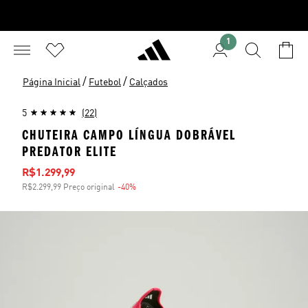
1
/
/
Página Inicial
Futebol
Calçados
5
(22)
CHUTEIRA CAMPO LÍNGUA DOBRÁVEL
PREDATOR ELITE
Preço com desconto
R$1.299,99
R$2.299,99 Preço original
-40%
Desconto