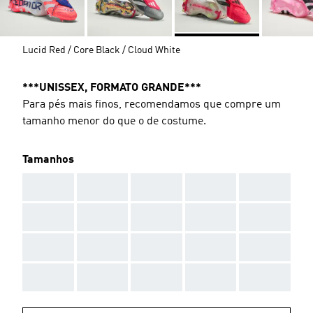
Lucid Red / Core Black / Cloud White
***UNISSEX, FORMATO GRANDE***
Para pés mais finos, recomendamos que compre um
tamanho menor do que o de costume.
Tamanhos
AAA
AAA
AAA
AAA
AAA
AAA
AAA
AAA
AAA
AAA
AAA
AAA
AAA
AAA
AAA
AAA
AAA
AAA
AAA
AAA