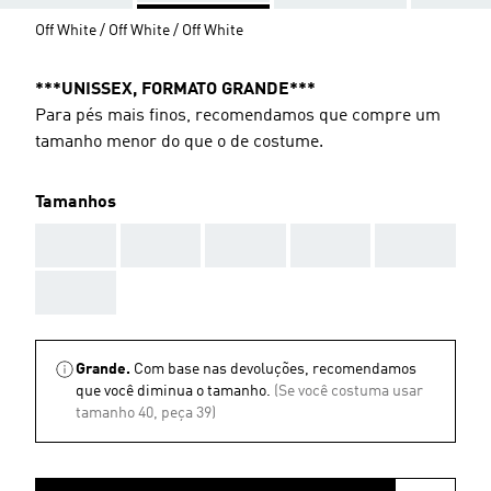
Off White / Off White / Off White
***UNISSEX, FORMATO GRANDE***
Para pés mais finos, recomendamos que compre um
tamanho menor do que o de costume.
Tamanhos
AAA
AAA
AAA
AAA
AAA
AAA
Grande.
Com base nas devoluções, recomendamos
que você diminua o tamanho.
(Se você costuma usar
tamanho 40, peça 39)