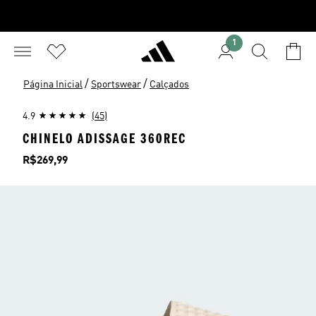
1
/
/
Página Inicial
Sportswear
Calçados
4.9
(45)
CHINELO ADISSAGE 360REC
Preço
R$269,99