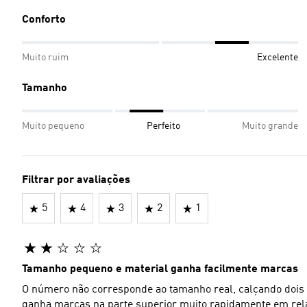
Conforto
Muito ruim
Excelente
Tamanho
Muito pequeno
Perfeito
Muito grande
Filtrar por avaliações
5
4
3
2
1
Tamanho pequeno e material ganha facilmente marcas
O número não corresponde ao tamanho real, calçando dois 
ganha marcas na parte superior muito rapidamente em rela