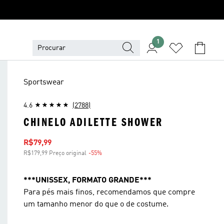
1
Sportswear
4.6
(2788)
CHINELO ADILETTE SHOWER
Preço com desconto
R$79,99
R$179,99 Preço original
-55%
Desconto
***UNISSEX, FORMATO GRANDE***
Para pés mais finos, recomendamos que compre
um tamanho menor do que o de costume.