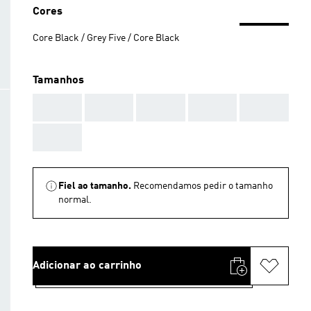
Cores
Core Black / Grey Five / Core Black
Tamanhos
AAA
AAA
AAA
AAA
AAA
AAA
Fiel ao tamanho.
Recomendamos pedir o tamanho
normal.
Adicionar ao carrinho