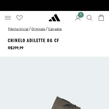
1
/
/
Página Inicial
Originals
Calçados
CHINELO ADILETTE OG CF
Preço
R$299,99