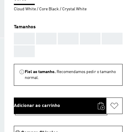
Cloud White / Core Black / Crystal White
Tamanhos
AAA
AAA
AAA
AAA
AAA
AAA
Fiel ao tamanho.
Recomendamos pedir o tamanho
normal.
Adicionar ao carrinho