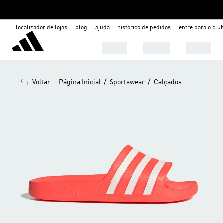
localizador de lojas
blog
ajuda
histórico de pedidos
entre para o clu
Mulher
Homem
Infantil
/
/
Voltar
Página Inicial
Sportswear
Calçados