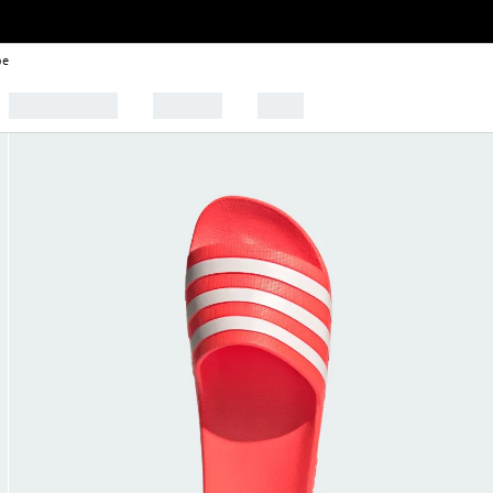
be
🩰 Tendências
Esportes
Outlet