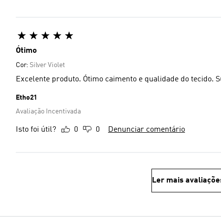
Ótimo
Cor:
Silver Violet
Excelente produto. Ótimo caimento e qualidade do tecido. 
Etho21
Avaliação Incentivada
Isto foi útil?
0
0
Denunciar comentário
Ler mais avaliaçõe