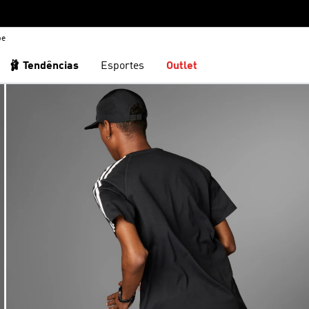
be
🩰 Tendências
Esportes
Outlet