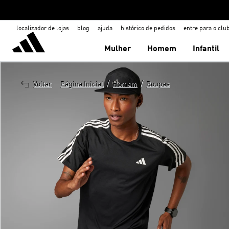
localizador de lojas
blog
ajuda
histórico de pedidos
entre para o clu
Mulher
Homem
Infantil
/
/
Voltar
Página Inicial
Homem
Roupas