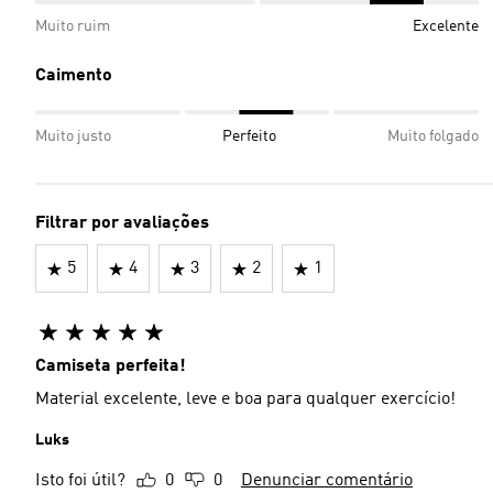
Muito ruim
Excelente
Caimento
Muito justo
Perfeito
Muito folgado
Filtrar por avaliações
5
4
3
2
1
Camiseta perfeita!
Material excelente, leve e boa para qualquer exercício!
Luks
Isto foi útil?
0
0
Denunciar comentário