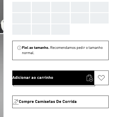
AAA
AAA
AAA
AAA
AAA
AAA
AAA
AAA
AAA
AAA
AAA
AAA
AAA
Fiel ao tamanho.
Recomendamos pedir o tamanho
normal.
Adicionar ao carrinho
Compre Camisetas De Corrida