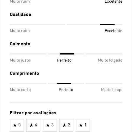
Muito ruim
Excelente
Qualidade
Muito ruim
Excelente
Caimento
Muito justo
Perfeito
Muito folgado
Comprimento
Muito curto
Perfeito
Muito longo
Filtrar por avaliações
5
4
3
2
1