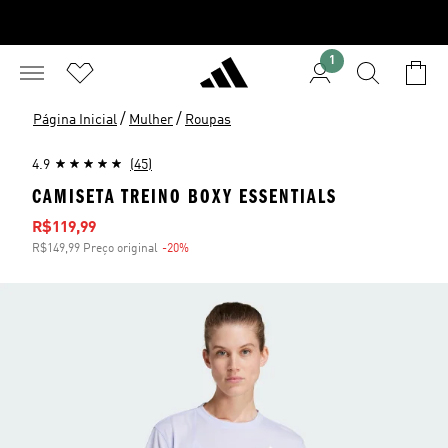
1
/
/
Página Inicial
Mulher
Roupas
4.9
(45)
CAMISETA TREINO BOXY ESSENTIALS
Preço com desconto
R$119,99
R$149,99 Preço original
-20%
Desconto