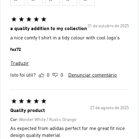
31 de outubro de 2025
a quality addition to my collection
a nice comfy t shirt in a tidy colour with cool logo's
foz72
Traduzir
Isto foi útil?
0
0
Denunciar comentário
27 de agosto de 2025
Quality product
Cor:
Wonder White / Rustic Orange
As expected from adidas perfect for me great fit nice
design quality material