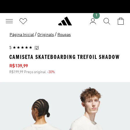
1
/
/
Página Inicial
Originals
Roupas
5
(2)
CAMISETA SKATEBOARDING TREFOIL SHADOW
Preço com desconto
R$139,99
R$199,99 Preço original
-30%
Desconto