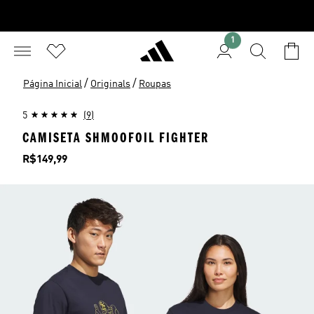
1
/
/
Página Inicial
Originals
Roupas
5
(9)
CAMISETA SHMOOFOIL FIGHTER
Preço
R$149,99