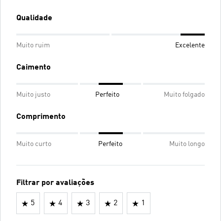
Qualidade
Muito ruim
Excelente
Caimento
Muito justo
Perfeito
Muito folgado
Comprimento
Muito curto
Perfeito
Muito longo
Filtrar por avaliações
5
4
3
2
1