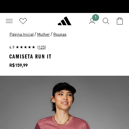
1
/
/
Página Inicial
Mulher
Roupas
4.9
(125)
CAMISETA RUN IT
Preço
R$159,99