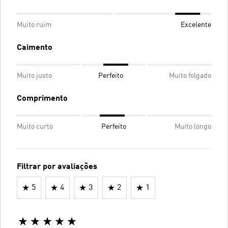
Muito ruim
Excelente
Caimento
Muito justo
Perfeito
Muito folgado
Comprimento
Muito curto
Perfeito
Muito longo
Filtrar por avaliações
5
4
3
2
1