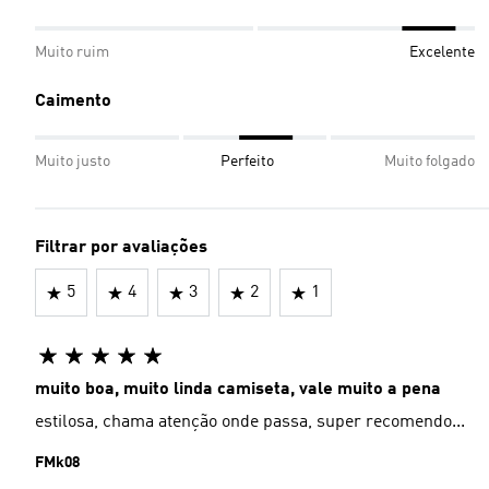
Muito ruim
Excelente
Caimento
Muito justo
Perfeito
Muito folgado
Filtrar por avaliações
5
4
3
2
1
muito boa, muito linda camiseta, vale muito a pena
estilosa, chama atenção onde passa, super recomendo...
FMk08