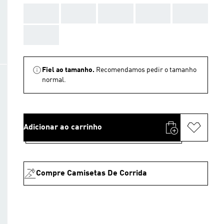
AAA
AAA
AAA
AAA
AAA
AAA
Fiel ao tamanho.
Recomendamos pedir o tamanho
normal.
Adicionar ao carrinho
Compre Camisetas De Corrida