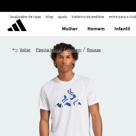
localizador de lojas
blog
ajuda
histórico de pedidos
entre para o clu
Mulher
Homem
Infantil
/
/
Voltar
Página Inicial
Homem
Roupas