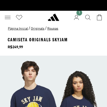
1
/
/
Página Inicial
Originals
Roupas
CAMISETA ORIGINALS SKYJAM
Preço
R$249,99