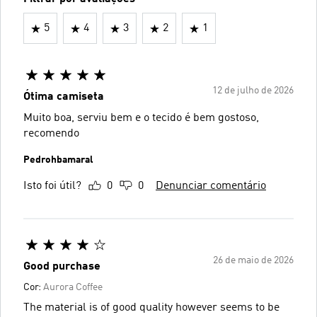
5
4
3
2
1
12 de julho de 2026
Ótima camiseta
Muito boa, serviu bem e o tecido é bem gostoso,
recomendo
Pedrohbamaral
Isto foi útil?
0
0
Denunciar comentário
26 de maio de 2026
Good purchase
Cor:
Aurora Coffee
The material is of good quality however seems to be