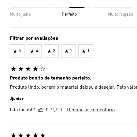
Muito justo
Perfeito
Muito folgado
Filtrar por avaliações
5
4
3
2
1
Produto bonito de tamanho perfeito.
Produto lindo, porém o material deixou a desejar. Pelo val
Jjunior
Isto foi útil?
0
0
Denunciar comentário