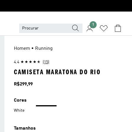
1
Homem • Running
4.4
(15)
CAMISETA MARATONA DO RIO
Preço
R$299,99
Cores
White
Tamanhos