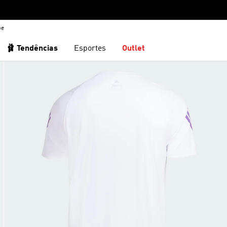
be
🩰 Tendências
Esportes
Outlet