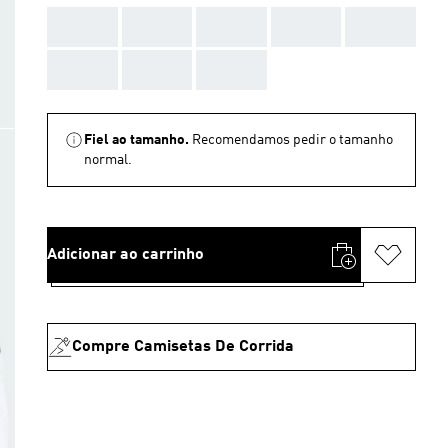
AAA
AAA
AAA
AAA
AAA
AAA
AAA
AAA
Fiel ao tamanho.
Recomendamos pedir o tamanho
normal.
Adicionar ao carrinho
Compre Camisetas De Corrida