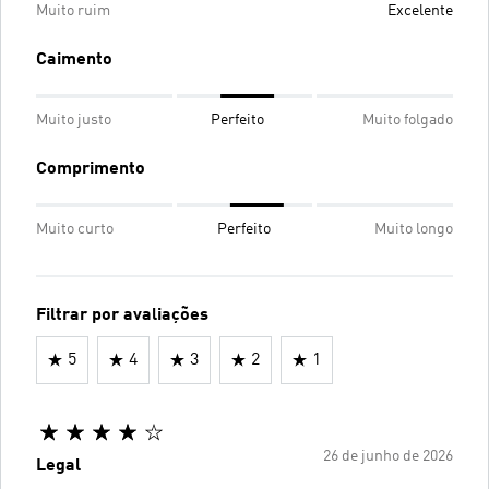
Muito ruim
Excelente
Caimento
Muito justo
Perfeito
Muito folgado
Comprimento
Muito curto
Perfeito
Muito longo
Filtrar por avaliações
5
4
3
2
1
26 de junho de 2026
Legal