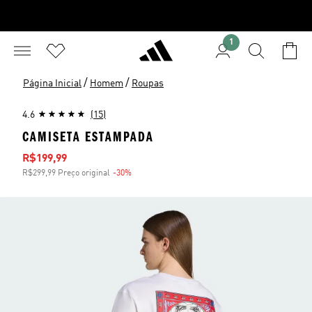
1
/
/
Página Inicial
Homem
Roupas
4.6
(15)
CAMISETA ESTAMPADA
Preço com desconto
R$199,99
R$299,99 Preço original
-30%
Desconto