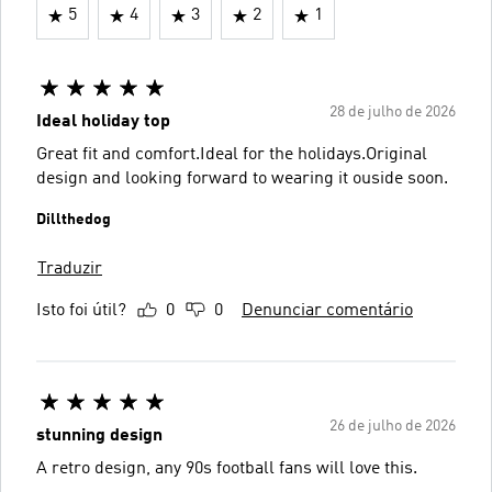
5
4
3
2
1
28 de julho de 2026
Ideal holiday top
Great fit and comfort.Ideal for the holidays.Original
design and looking forward to wearing it ouside soon.
Dillthedog
Traduzir
Isto foi útil?
0
0
Denunciar comentário
26 de julho de 2026
stunning design
A retro design, any 90s football fans will love this.