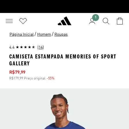
1
/
/
Página Inicial
Homem
Roupas
4.4
(14)
CAMISETA ESTAMPADA MEMORIES OF SPORT
GALLERY
Preço com desconto
R$79,99
R$179,99 Preço original
-55%
Desconto