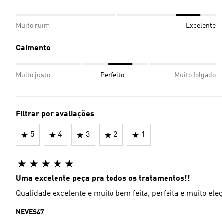
Muito ruim
Excelente
Caimento
Muito justo
Perfeito
Muito folgado
Filtrar por avaliações
5
4
3
2
1
Uma excelente peça pra todos os tratamentos!!
Qualidade excelente e muito bem feita, perfeita e muito ele
NEVES47