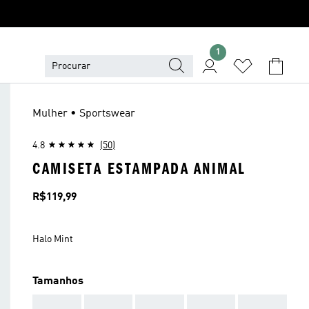
1
Mulher • Sportswear
4.8
(50)
CAMISETA ESTAMPADA ANIMAL
Preço
R$119,99
Halo Mint
Tamanhos
AAA
AAA
AAA
AAA
AAA